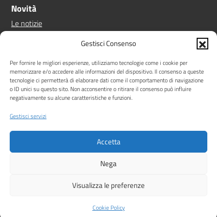
Novità
Le notizie
Le circolari
Gestisci Consenso
Calendario eventi
Albo online
Per fornire le migliori esperienze, utilizziamo tecnologie come i cookie per
memorizzare e/o accedere alle informazioni del dispositivo. Il consenso a queste
Pn 21/27
tecnologie ci permetterà di elaborare dati come il comportamento di navigazione
Ptof
o ID unici su questo sito. Non acconsentire o ritirare il consenso può influire
negativamente su alcune caratteristiche e funzioni.
Iscrizioni
Sicurezza
Gestisci servizi
Contatti
Accetta
Amministrazione Trasparente
Albo online
Privacy Policy
Note legali
Dichiarazione di accessibilità
Nega
Idea e progetto di Designers Italia
Visualizza le preferenze
Cookie Policy