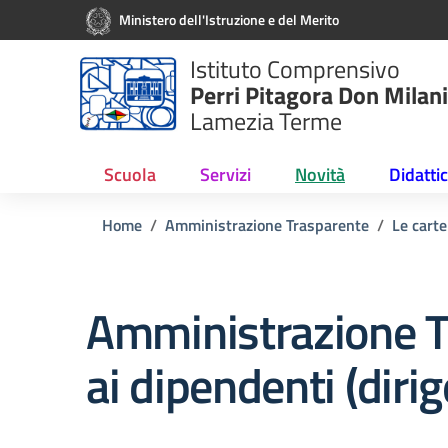
Vai ai contenuti
Vai al menu di navigazione
Vai al footer
Ministero dell'Istruzione e del Merito
Istituto Comprensivo
Perri Pitagora Don Milani
Lamezia Terme
Scuola
Servizi
Novità
Didatti
Home
Amministrazione Trasparente
Le carte
Amministrazione T
ai dipendenti (dirig