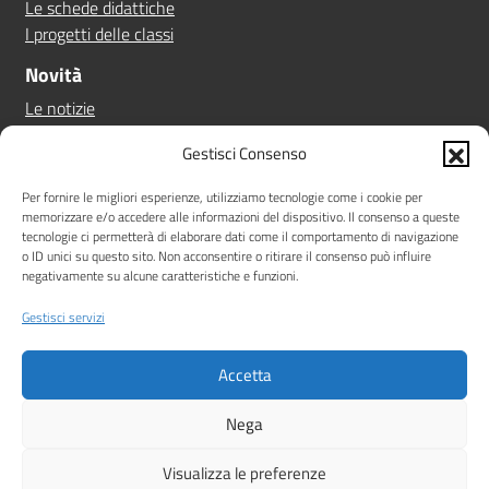
Le schede didattiche
I progetti delle classi
Novità
Le notizie
Le circolari
Gestisci Consenso
Calendario eventi
Albo online
Per fornire le migliori esperienze, utilizziamo tecnologie come i cookie per
memorizzare e/o accedere alle informazioni del dispositivo. Il consenso a queste
Pn 21/27
tecnologie ci permetterà di elaborare dati come il comportamento di navigazione
Ptof
o ID unici su questo sito. Non acconsentire o ritirare il consenso può influire
negativamente su alcune caratteristiche e funzioni.
Iscrizioni
Sicurezza
Gestisci servizi
Contatti
Accetta
Amministrazione Trasparente
Albo online
Privacy Policy
Note legali
Dichiarazione di accessibilità
Nega
Idea e progetto di Designers Italia
Visualizza le preferenze