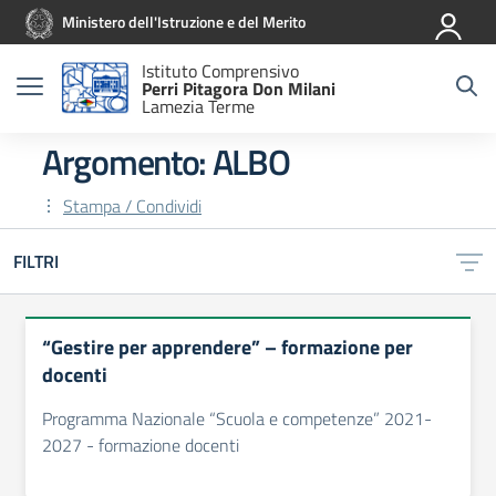
Vai ai contenuti
Vai al menu di navigazione
Vai al footer
Ministero dell'Istruzione e del Merito
Istituto Comprensivo
Perri Pitagora Don Milani
Lamezia Terme
Argomento: ALBO
Stampa / Condividi
FILTRI
“Gestire per apprendere” – formazione per
docenti
Programma Nazionale “Scuola e competenze” 2021-
2027 - formazione docenti