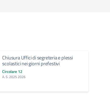
Chiusura Uffici di segreteria e plessi
Cess
scolastici nei giorni prefestivi
scol
Circolare 12
Circol
A. S. 2025 2026
dal 1º