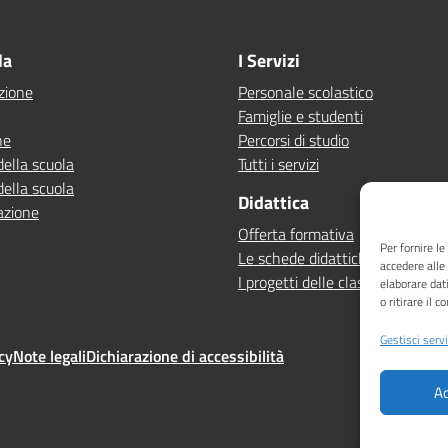
la
I Servizi
zione
Personale scolastico
Famiglie e studenti
ne
Percorsi di studio
della scuola
Tutti i servizi
della scuola
Didattica
azione
Offerta formativa
Per fornire l
Le schede didattiche
accedere alle
I progetti delle classi
elaborare dat
o ritirare il 
Gestisci servi
cy
Note legali
Dichiarazione di accessibilità
Ac