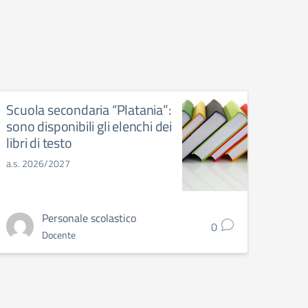
Scuola secondaria “Platania”:
Scuo
sono disponibili gli elenchi dei
“Pita
libri di testo
gli e
a.s. 2026/2027
a.s. 2
Personale scolastico
0
Docente