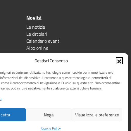
Novità
Le notizie
Le circolari
Calendario eventi
Albo online
Pn 21/27
Gestisci Consenso
Ptof
e migliori esperienze, utilizziamo tecnologie come i cookie per memorizzare e/o
Iscrizioni
 informazioni del dispositivo. Il consenso a queste tecnologie ci permetterà di
Sicurezza
i come il comportamento di navigazione o ID unici su questo sito. Non acconsentire
Contatti
consenso può influire negativamente su alcune caratteristiche e funzioni.
zi
cetta
Nega
Visualizza le preferenze
Idea e progetto di Designers Italia
Cookie Policy