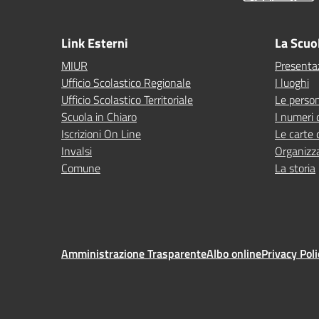
Link Esterni
La Scuo
MIUR
Presenta
Ufficio Scolastico Regionale
I luoghi
Ufficio Scolastico Territoriale
Le perso
Scuola in Chiaro
I numeri 
Iscrizioni On Line
Le carte 
Invalsi
Organizz
Comune
La storia
Amministrazione Trasparente
Albo online
Privacy Poli