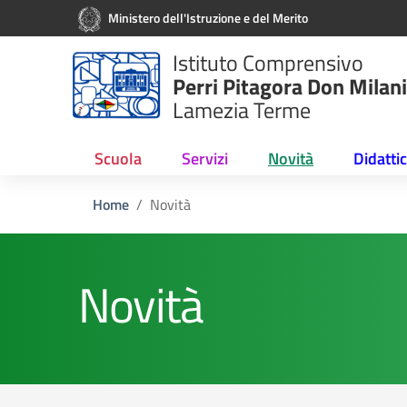
Vai ai contenuti
Vai al menu di navigazione
Vai al footer
Ministero dell'Istruzione e del Merito
Istituto Comprensivo
Perri Pitagora Don Milani
Lamezia Terme
Scuola
Servizi
Novità
Didatti
Home
Novità
Novità