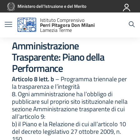
Vai ai contenuti
Vai al menu di navigazione
Vai al footer
Ministero dell'Istruzione e del Merito
Istituto Comprensivo
Perri Pitagora Don Milani
Lamezia Terme
Amministrazione
Trasparente:
Piano della
Performance
Articolo 8 lett. b
– Programma triennale per
la trasparenza e l’integrità
8. Ogni amministrazione ha l’obbligo di
pubblicare sul proprio sito istituzionale nella
sezione Amministrazione trasparente di cui
all’articolo 9:
b) il Piano e la Relazione di cui all’articolo 10
del decreto legislativo 27 ottobre 2009, n.
150