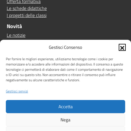
Offerta formativa
Le schede didattiche
I progetti delle classi
Novità
Le notizie
Le circolari
Gestisci Consenso
Calendario eventi
Albo online
Per fornire le migliori esperienze, utilizziamo tecnologie come i cookie per
memorizzare e/o accedere alle informazioni del dispositivo. Il consenso a queste
Pn 21/27
tecnologie ci permetterà di elaborare dati come il comportamento di navigazione
Ptof
o ID unici su questo sito. Non acconsentire o ritirare il consenso può influire
negativamente su alcune caratteristiche e funzioni.
Iscrizioni
Sicurezza
Gestisci servizi
Contatti
Accetta
Amministrazione Trasparente
Albo online
Privacy Policy
Note legali
Dichiarazione di accessibilità
Nega