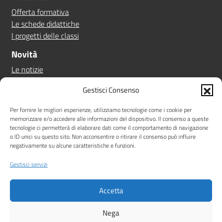
Offerta formativa
Le schede didattiche
I progetti delle classi
Novità
Le notizie
Le circolari
Gestisci Consenso
Calendario eventi
Albo online
Per fornire le migliori esperienze, utilizziamo tecnologie come i cookie per
memorizzare e/o accedere alle informazioni del dispositivo. Il consenso a queste
Pn 21/27
tecnologie ci permetterà di elaborare dati come il comportamento di navigazione
Ptof
o ID unici su questo sito. Non acconsentire o ritirare il consenso può influire
negativamente su alcune caratteristiche e funzioni.
Iscrizioni
Sicurezza
Gestisci servizi
Contatti
Accetta
Amministrazione Trasparente
Albo online
Privacy Policy
Note legali
Dichiarazione di accessibilità
Nega