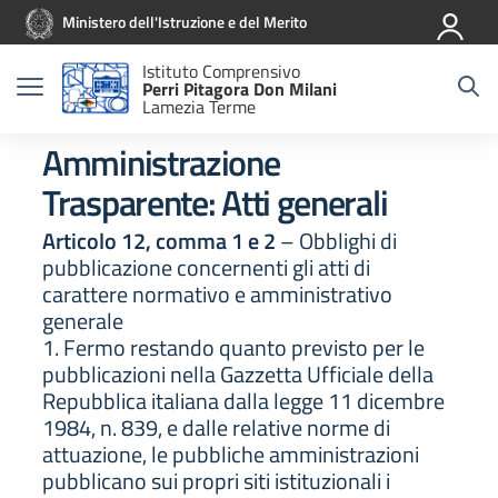
Vai ai contenuti
Vai al menu di navigazione
Vai al footer
Ministero dell'Istruzione e del Merito
Istituto Comprensivo
Perri Pitagora Don Milani
Lamezia Terme
Amministrazione
Trasparente:
Atti generali
Articolo 12, comma 1 e 2
– Obblighi di
pubblicazione concernenti gli atti di
carattere normativo e amministrativo
generale
1. Fermo restando quanto previsto per le
pubblicazioni nella Gazzetta Ufficiale della
Repubblica italiana dalla legge 11 dicembre
1984, n. 839, e dalle relative norme di
attuazione, le pubbliche amministrazioni
pubblicano sui propri siti istituzionali i