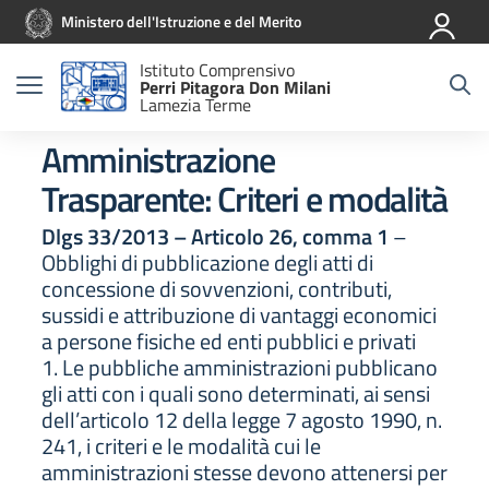
Vai ai contenuti
Vai al menu di navigazione
Vai al footer
Ministero dell'Istruzione e del Merito
Istituto Comprensivo
Perri Pitagora Don Milani
Lamezia Terme
Amministrazione
Trasparente:
Criteri e modalità
Dlgs 33/2013 – Articolo 26, comma 1
–
Obblighi di pubblicazione degli atti di
concessione di sovvenzioni, contributi,
sussidi e attribuzione di vantaggi economici
a persone fisiche ed enti pubblici e privati
1. Le pubbliche amministrazioni pubblicano
gli atti con i quali sono determinati, ai sensi
dell’articolo 12 della legge 7 agosto 1990, n.
241, i criteri e le modalità cui le
amministrazioni stesse devono attenersi per