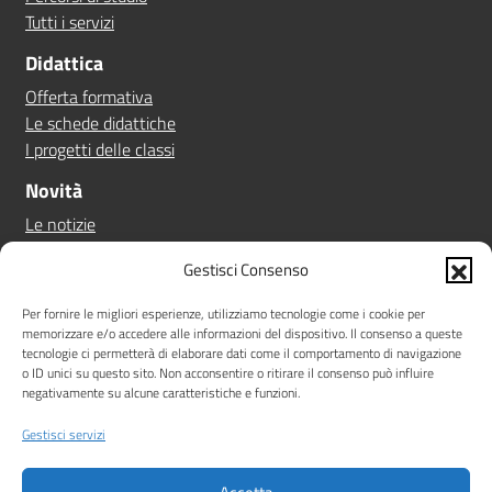
Tutti i servizi
Didattica
Offerta formativa
Le schede didattiche
I progetti delle classi
Novità
Le notizie
Le circolari
Gestisci Consenso
Calendario eventi
Albo online
Per fornire le migliori esperienze, utilizziamo tecnologie come i cookie per
memorizzare e/o accedere alle informazioni del dispositivo. Il consenso a queste
Pn 21/27
tecnologie ci permetterà di elaborare dati come il comportamento di navigazione
Ptof
o ID unici su questo sito. Non acconsentire o ritirare il consenso può influire
negativamente su alcune caratteristiche e funzioni.
Iscrizioni
Sicurezza
Gestisci servizi
Contatti