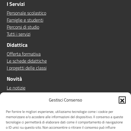
I Servizi
Personale scolastico
Famiglie e studenti
Percorsi di studio
Tutti i servizi
Didattica
Offerta formativa
Le schede didattiche
I progetti delle classi
Novità
Le notizie
Le circolari
Gestisci Consenso
Calendario eventi
Albo online
Per fornire le migliori esperienze, utilizziamo tecnologie come i cookie per
memorizzare e/o accedere alle informazioni del dispositivo. Il consenso a queste
Pn 21/27
tecnologie ci permetterà di elaborare dati come il comportamento di navigazione
Ptof
o ID unici su questo sito. Non acconsentire o ritirare il consenso può influire