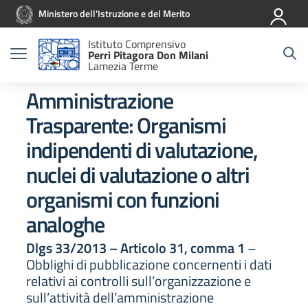
Vai ai contenuti
Vai al menu di navigazione
Vai al footer
Ministero dell'Istruzione e del Merito
Istituto Comprensivo
Perri Pitagora Don Milani
Lamezia Terme
Amministrazione
Trasparente:
Organismi
indipendenti di valutazione,
nuclei di valutazione o altri
organismi con funzioni
analoghe
Dlgs 33/2013 – Articolo 31, comma 1
–
Obblighi di pubblicazione concernenti i dati
relativi ai controlli sull’organizzazione e
sull’attività dell’amministrazione