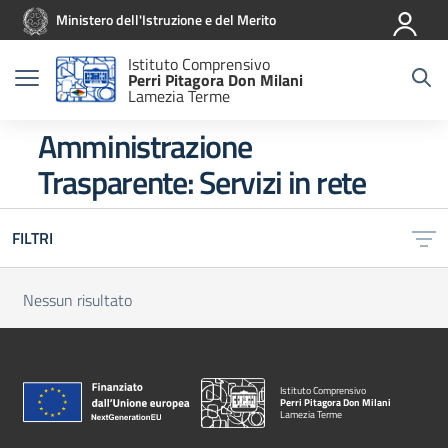
Vai ai contenuti
Vai al menu di navigazione
Vai al footer
Ministero dell'Istruzione e del Merito
Istituto Comprensivo
Perri Pitagora Don Milani
Lamezia Terme
Amministrazione
Trasparente:
Servizi in rete
FILTRI
Nessun risultato
Istituto Comprensivo
Perri Pitagora Don Milani
Lamezia Terme