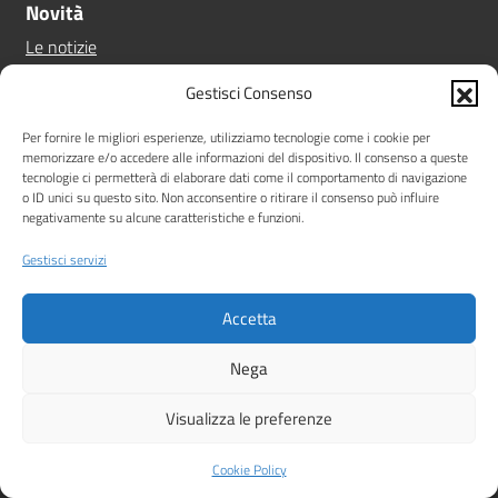
Novità
Le notizie
Le circolari
Gestisci Consenso
Calendario eventi
Albo online
Per fornire le migliori esperienze, utilizziamo tecnologie come i cookie per
memorizzare e/o accedere alle informazioni del dispositivo. Il consenso a queste
Pn 21/27
tecnologie ci permetterà di elaborare dati come il comportamento di navigazione
Ptof
o ID unici su questo sito. Non acconsentire o ritirare il consenso può influire
negativamente su alcune caratteristiche e funzioni.
Iscrizioni
Sicurezza
Gestisci servizi
Contatti
Accetta
Amministrazione Trasparente
Albo online
Privacy Policy
Note legali
Dichiarazione di accessibilità
Nega
Idea e progetto di Designers Italia
Visualizza le preferenze
Cookie Policy