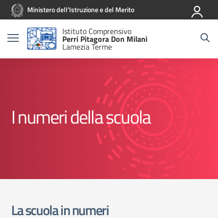
Vai ai contenuti
Vai al menu di navigazione
Vai al footer
Ministero dell'Istruzione e del Merito
Istituto Comprensivo
Perri Pitagora Don Milani
Lamezia Terme
I numeri della scuola
La scuola in numeri