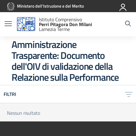
Vai ai contenuti
Vai al menu di navigazione
Vai al footer
Ministero dell'Istruzione e del Merito
Istituto Comprensivo
Perri Pitagora Don Milani
Lamezia Terme
Amministrazione
Trasparente:
Documento
dell'OIV di validazione della
Relazione sulla Performance
FILTRI
Nessun risultato