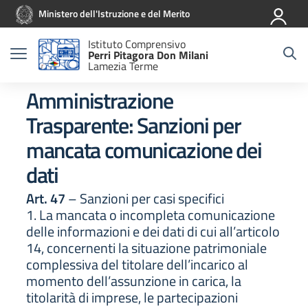
Vai ai contenuti
Vai al menu di navigazione
Vai al footer
Ministero dell'Istruzione e del Merito
Istituto Comprensivo
Perri Pitagora Don Milani
Lamezia Terme
Amministrazione
Trasparente:
Sanzioni per
mancata comunicazione dei
dati
Art. 47
– Sanzioni per casi specifici
1. La mancata o incompleta comunicazione
delle informazioni e dei dati di cui all’articolo
14, concernenti la situazione patrimoniale
complessiva del titolare dell’incarico al
momento dell’assunzione in carica, la
titolarità di imprese, le partecipazioni