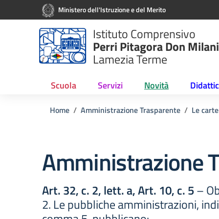
Vai ai contenuti
Vai al menu di navigazione
Vai al footer
Ministero dell'Istruzione e del Merito
Istituto Comprensivo
Perri Pitagora Don Milani
Lamezia Terme
Scuola
Servizi
Novità
Didatti
Home
Amministrazione Trasparente
Le carte
Amministrazione T
Art. 32, c. 2, lett. a, Art. 10, c. 5
– Obb
2. Le pubbliche amministrazioni, indivi
comma 5, pubblicano: