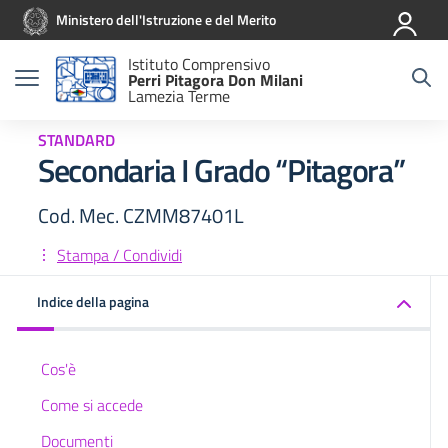
Vai ai contenuti
Vai al menu di navigazione
Vai al footer
Ministero dell'Istruzione e del Merito
Istituto Comprensivo
Perri Pitagora Don Milani
Lamezia Terme
STANDARD
Secondaria I Grado “Pitagora”
Cod. Mec. CZMM87401L
Stampa / Condividi
Indice della pagina
Cos'è
Come si accede
Documenti