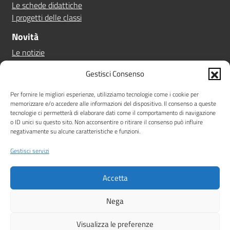
Le schede didattiche
I progetti delle classi
Novità
Le notizie
Le circolari
Gestisci Consenso
Calendario eventi
Albo online
Per fornire le migliori esperienze, utilizziamo tecnologie come i cookie per
memorizzare e/o accedere alle informazioni del dispositivo. Il consenso a queste
Pn 21/27
tecnologie ci permetterà di elaborare dati come il comportamento di navigazione
Ptof
o ID unici su questo sito. Non acconsentire o ritirare il consenso può influire
negativamente su alcune caratteristiche e funzioni.
Iscrizioni
Sicurezza
Gestisci servizi
Contatti
Accetta
Amministrazione Trasparente
Albo online
Privacy Policy
Note legali
Dichiarazione di accessibilità
Nega
Idea e progetto di Designers Italia
Visualizza le preferenze