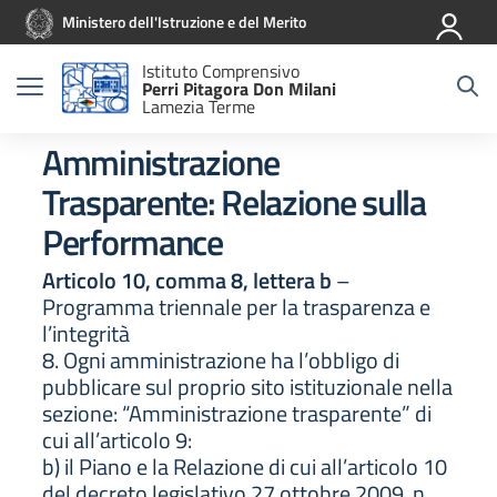
Vai ai contenuti
Vai al menu di navigazione
Vai al footer
Ministero dell'Istruzione e del Merito
Istituto Comprensivo
Perri Pitagora Don Milani
Lamezia Terme
Amministrazione
Trasparente:
Relazione sulla
Performance
Articolo 10, comma 8, lettera b
–
Programma triennale per la trasparenza e
l’integrità
8. Ogni amministrazione ha l’obbligo di
pubblicare sul proprio sito istituzionale nella
sezione: “Amministrazione trasparente” di
cui all’articolo 9:
b) il Piano e la Relazione di cui all’articolo 10
del decreto legislativo 27 ottobre 2009, n.