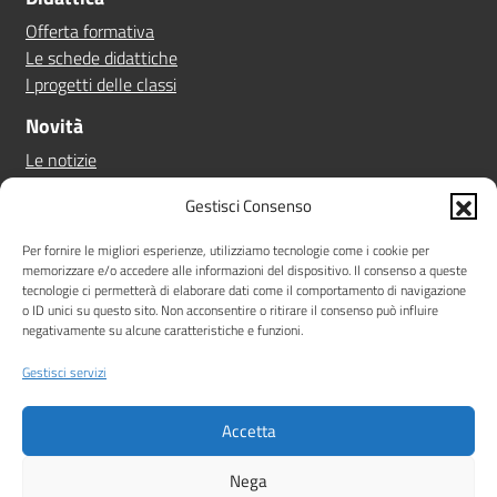
Offerta formativa
Le schede didattiche
I progetti delle classi
Novità
Le notizie
Le circolari
Gestisci Consenso
Calendario eventi
Albo online
Per fornire le migliori esperienze, utilizziamo tecnologie come i cookie per
memorizzare e/o accedere alle informazioni del dispositivo. Il consenso a queste
Pn 21/27
tecnologie ci permetterà di elaborare dati come il comportamento di navigazione
Ptof
o ID unici su questo sito. Non acconsentire o ritirare il consenso può influire
negativamente su alcune caratteristiche e funzioni.
Iscrizioni
Sicurezza
Gestisci servizi
Contatti
Accetta
Amministrazione Trasparente
Albo online
Privacy Policy
Note legali
Dichiarazione di accessibilità
Nega