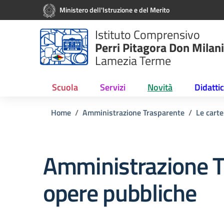
Vai ai contenuti
Vai al menu di navigazione
Vai al footer
Ministero dell'Istruzione e del Merito
Istituto Comprensivo
Perri Pitagora Don Milani
Lamezia Terme
Scuola
Servizi
Novità
Didatti
Home
Amministrazione Trasparente
Le carte
Amministrazione T
opere pubbliche