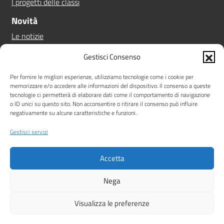
I progetti delle classi
Novità
Le notizie
Le circolari
Gestisci Consenso
Calendario eventi
Albo online
Per fornire le migliori esperienze, utilizziamo tecnologie come i cookie per
memorizzare e/o accedere alle informazioni del dispositivo. Il consenso a queste
Pn 21/27
tecnologie ci permetterà di elaborare dati come il comportamento di navigazione
Ptof
o ID unici su questo sito. Non acconsentire o ritirare il consenso può influire
negativamente su alcune caratteristiche e funzioni.
Iscrizioni
Sicurezza
Gestisci servizi
Contatti
Accetta
Amministrazione Trasparente
Albo online
Privacy Policy
Note legali
Dichiarazione di accessibilità
Nega
Idea e progetto di Designers Italia
Visualizza le preferenze