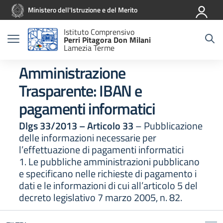
Vai ai contenuti
Vai al menu di navigazione
Vai al footer
Ministero dell'Istruzione e del Merito
Istituto Comprensivo
Perri Pitagora Don Milani
Lamezia Terme
Amministrazione
Trasparente:
IBAN e
pagamenti informatici
Dlgs 33/2013 – Articolo 33
– Pubblicazione
delle informazioni necessarie per
l’effettuazione di pagamenti informatici
1. Le pubbliche amministrazioni pubblicano
e specificano nelle richieste di pagamento i
dati e le informazioni di cui all’articolo 5 del
decreto legislativo 7 marzo 2005, n. 82.