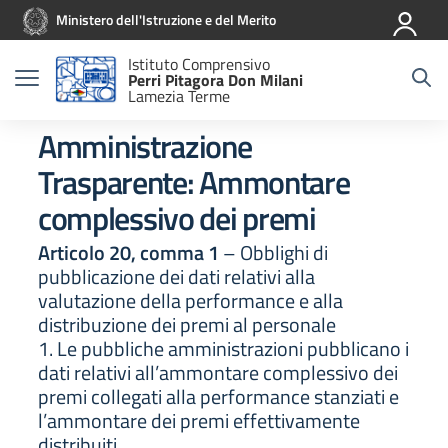
Vai ai contenuti
Vai al menu di navigazione
Vai al footer
Ministero dell'Istruzione e del Merito
Istituto Comprensivo
Perri Pitagora Don Milani
Lamezia Terme
Amministrazione
Trasparente:
Ammontare
complessivo dei premi
Articolo 20, comma 1
– Obblighi di
pubblicazione dei dati relativi alla
valutazione della performance e alla
distribuzione dei premi al personale
1. Le pubbliche amministrazioni pubblicano i
dati relativi all’ammontare complessivo dei
premi collegati alla performance stanziati e
l’ammontare dei premi effettivamente
distribuiti.