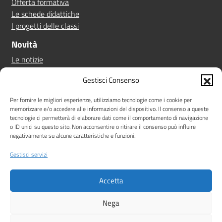
Offerta formativa
Le schede didattiche
I progetti delle classi
Novità
Le notizie
Le circolari
Gestisci Consenso
Calendario eventi
Albo online
Per fornire le migliori esperienze, utilizziamo tecnologie come i cookie per
memorizzare e/o accedere alle informazioni del dispositivo. Il consenso a queste
Pn 21/27
tecnologie ci permetterà di elaborare dati come il comportamento di navigazione
Ptof
o ID unici su questo sito. Non acconsentire o ritirare il consenso può influire
negativamente su alcune caratteristiche e funzioni.
Iscrizioni
Sicurezza
Gestisci servizi
Contatti
Accetta
Amministrazione Trasparente
Albo online
Privacy Policy
Note legali
Dichiarazione di accessibilità
Nega