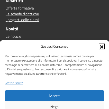
Didattica
Offerta formativa
Le schede didattiche
I progetti delle classi
Novità
Le notizie
Le circolari
Gestisci Consenso
Calendario eventi
Albo online
Per fornire le migliori esperienze, utilizziamo tecnologie come i cookie per
memorizzare e/o accedere alle informazioni del dispositivo. Il consenso a queste
Pn 21/27
tecnologie ci permetterà di elaborare dati come il comportamento di navigazione
Ptof
o ID unici su questo sito. Non acconsentire o ritirare il consenso può influire
negativamente su alcune caratteristiche e funzioni.
Iscrizioni
Sicurezza
Gestisci servizi
Contatti
Accetta
Amministrazione Trasparente
Albo online
Privacy Policy
Note legali
Dichiarazione di accessibilità
Nega