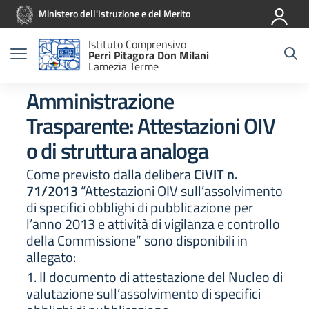
Vai ai contenuti
Vai al menu di navigazione
Vai al footer
Ministero dell'Istruzione e del Merito
Istituto Comprensivo
Perri Pitagora Don Milani
Lamezia Terme
Amministrazione
Trasparente:
Attestazioni OIV
o di struttura analoga
Come previsto dalla delibera
CiVIT n.
71/2013
“Attestazioni OIV sull’assolvimento
di specifici obblighi di pubblicazione per
l’anno 2013 e attività di vigilanza e controllo
della Commissione” sono disponibili in
allegato:
1. Il documento di attestazione del Nucleo di
valutazione sull’assolvimento di specifici