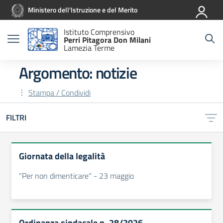
Vai ai contenuti
Vai al menu di navigazione
Vai al footer
Ministero dell'Istruzione e del Merito
Istituto Comprensivo
Perri Pitagora Don Milani
Lamezia Terme
Argomento: notizie
Stampa / Condividi
FILTRI
Giornata della legalità
"Per non dimenticare" - 23 maggio
Ordinanza sindacale n. 28/2026