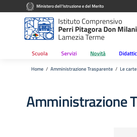
Vai ai contenuti
Vai al menu di navigazione
Vai al footer
Ministero dell'Istruzione e del Merito
Istituto Comprensivo
Perri Pitagora Don Milani
Lamezia Terme
Scuola
Servizi
Novità
Didatti
Home
Amministrazione Trasparente
Le carte
Amministrazione T