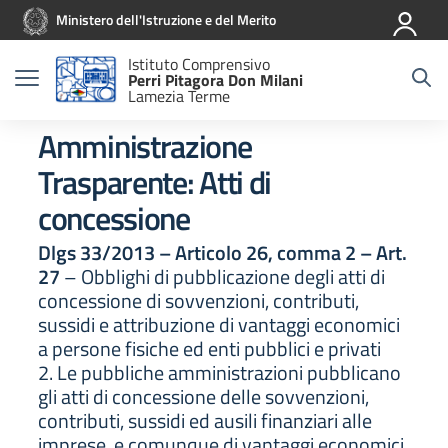
Vai ai contenuti
Vai al menu di navigazione
Vai al footer
Ministero dell'Istruzione e del Merito
Istituto Comprensivo
Perri Pitagora Don Milani
Lamezia Terme
Amministrazione
Trasparente:
Atti di
concessione
Dlgs 33/2013 – Articolo 26, comma 2 – Art.
27
– Obblighi di pubblicazione degli atti di
concessione di sovvenzioni, contributi,
sussidi e attribuzione di vantaggi economici
a persone fisiche ed enti pubblici e privati
2. Le pubbliche amministrazioni pubblicano
gli atti di concessione delle sovvenzioni,
contributi, sussidi ed ausili finanziari alle
imprese, e comunque di vantaggi economici