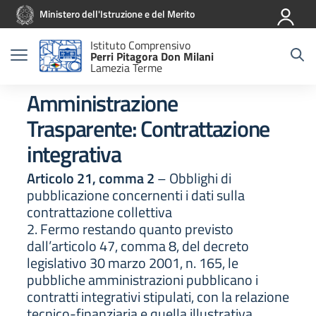
Vai ai contenuti
Vai al menu di navigazione
Vai al footer
Ministero dell'Istruzione e del Merito
Istituto Comprensivo
Perri Pitagora Don Milani
Lamezia Terme
Amministrazione
Trasparente:
Contrattazione
integrativa
Articolo 21, comma 2
– Obblighi di
pubblicazione concernenti i dati sulla
contrattazione collettiva
2. Fermo restando quanto previsto
dall’articolo 47, comma 8, del decreto
legislativo 30 marzo 2001, n. 165, le
pubbliche amministrazioni pubblicano i
contratti integrativi stipulati, con la relazione
tecnico-finanziaria e quella illustrativa