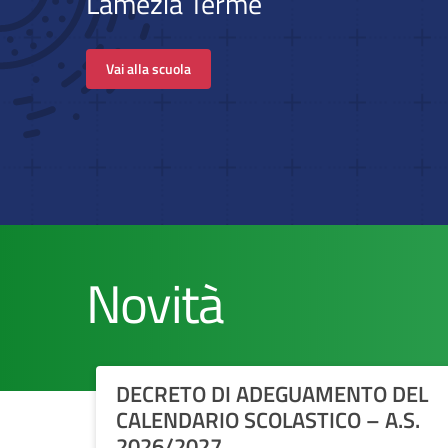
Lamezia Terme
Luglio 17, 2026
Si comunica che, per l’anno scolastico
2026/2027, l’inizio delle lezioni per i plessi
Vai alla scuola
dell’Istituto Comprensivo è fissato a lunedì
14...
Leggi tutto
Novità
DECRETO DI ADEGUAMENTO DEL
CALENDARIO SCOLASTICO – A.S.
2026/2027.