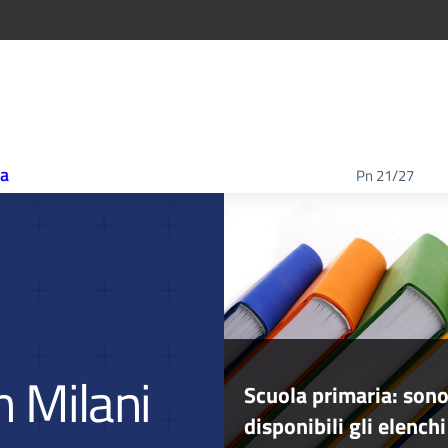
ca
Pn 21/27
n Milani
Scuola primaria: son
disponibili gli elenchi 