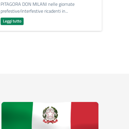
PITAGORA DON MILANI nelle giornate
Leggi tu
prefestive/interfestive ricadenti in...
Leggi tutto