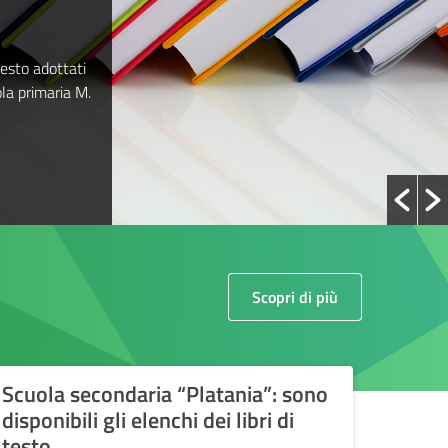
 testo adottati
la primaria M.
Scopri di più
Scuola secondaria “Platania”: sono
Scuol
disponibili gli elenchi dei libri di
dispon
testo
testo