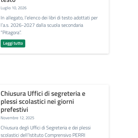
Luglio 10, 2026
Luglio 10
In allegato, l’elenco dei libri di testo adottati per
In allega
l’a.s. 2026-2027 dalla scuola secondaria
l’a.s. 2
“Pitagora”.
“Pitagora
Leggi tutto
Leggi tu
Chiusura Uffici di segreteria e
Cessaz
plessi scolastici nei giorni
perso
prefestivi
Settembr
Novembre 12, 2025
Si infor
il Minis
Chiusura degli Uffici di Segreteria e dei plessi
emanato 
scolastici dell’Istituto Comprensivo PERRI