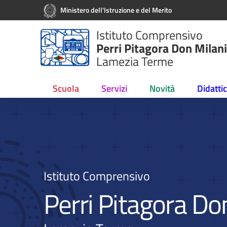
Vai ai contenuti
Vai al menu di navigazione
Vai al footer
Ministero dell'Istruzione e del Merito
Istituto Comprensivo
Perri Pitagora Don Milani
Lamezia Terme
Scuola
Servizi
Novità
Didatti
Istituto Comprensivo
DECRETO DI ADEGUAMENTO
Perri Pitagora Do
DEL CALENDARIO SCOLASTICO
– A.S. 2026/2027.