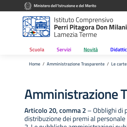
Vai ai contenuti
Vai al menu di navigazione
Vai al footer
Ministero dell'Istruzione e del Merito
Istituto Comprensivo
Perri Pitagora Don Milani
Lamezia Terme
Scuola
Servizi
Novità
Didatti
Home
Amministrazione Trasparente
Le carte
Amministrazione T
Articolo 20, comma 2
– Obblighi di p
distribuzione dei premi al personale
2. Le pubbliche amministrazioni pubb