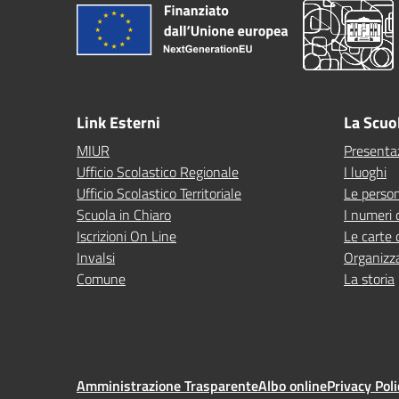
Link Esterni
La Scuo
MIUR
Presenta
Ufficio Scolastico Regionale
I luoghi
Ufficio Scolastico Territoriale
Le perso
Scuola in Chiaro
I numeri 
Iscrizioni On Line
Le carte 
Invalsi
Organizz
Comune
La storia
Amministrazione Trasparente
Albo online
Privacy Poli