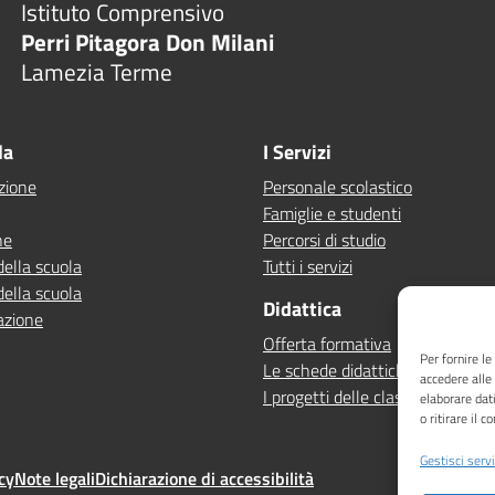
Istituto Comprensivo
Perri Pitagora Don Milani
Lamezia Terme
la
I Servizi
zione
Personale scolastico
Famiglie e studenti
ne
Percorsi di studio
della scuola
Tutti i servizi
della scuola
Didattica
azione
Offerta formativa
Per fornire l
Le schede didattiche
accedere alle
I progetti delle classi
elaborare dat
o ritirare il 
Gestisci servi
cy
Note legali
Dichiarazione di accessibilità