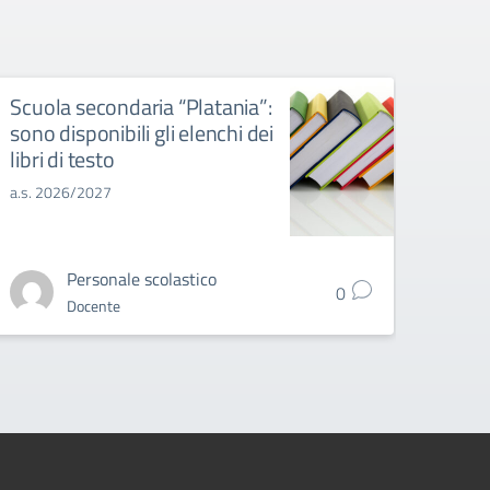
Scuola secondaria “Platania”:
Scuo
sono disponibili gli elenchi dei
“Pita
libri di testo
gli e
a.s. 2026/2027
a.s. 2
Personale scolastico
0
Docente