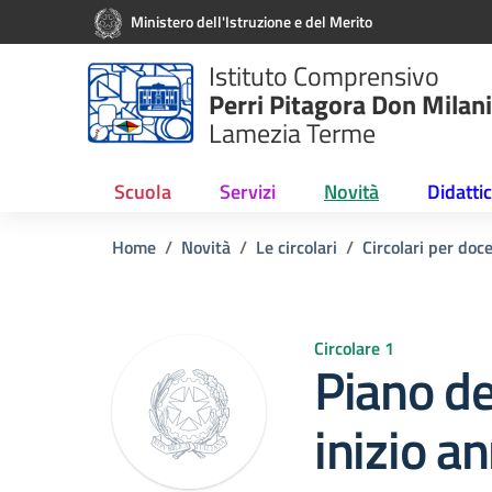
Vai ai contenuti
Vai al menu di navigazione
Vai al footer
Ministero dell'Istruzione e del Merito
Istituto Comprensivo
Perri Pitagora Don Milani
Lamezia Terme
Scuola
Servizi
Novità
Didatti
Home
Novità
Le circolari
Circolari per doc
Circolare 1
Piano de
inizio a