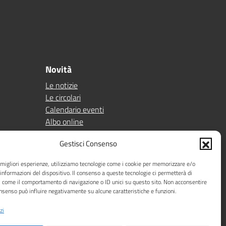
Novità
Le notizie
Le circolari
Calendario eventi
Albo online
Pn 21/27
Gestisci Consenso
Ptof
e migliori esperienze, utilizziamo tecnologie come i cookie per memorizzare e/o
Iscrizioni
 informazioni del dispositivo. Il consenso a queste tecnologie ci permetterà di
Sicurezza
i come il comportamento di navigazione o ID unici su questo sito. Non acconsentire
Contatti
consenso può influire negativamente su alcune caratteristiche e funzioni.
zi