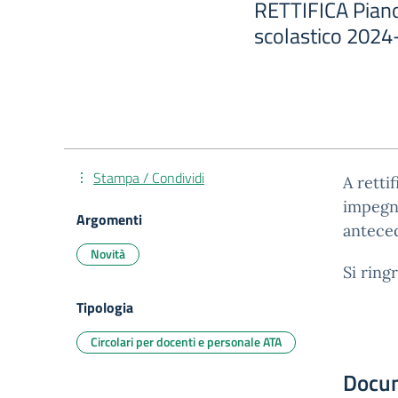
RETTIFICA Piano 
scolastico 2024
Stampa / Condividi
A retti
impegni
Argomenti
anteced
Novità
Si ring
Tipologia
Circolari per docenti e personale ATA
Docu