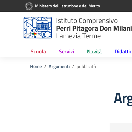
Vai ai contenuti
Vai al menu di navigazione
Vai al footer
Ministero dell'Istruzione e del Merito
Istituto Comprensivo
Perri Pitagora Don Milani
Lamezia Terme
Scuola
Servizi
Novità
Didatti
Home
Argomenti
pubblicità
Arg