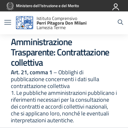
Vai ai contenuti
Vai al menu di navigazione
Vai al footer
Ministero dell'Istruzione e del Merito
Istituto Comprensivo
Perri Pitagora Don Milani
Lamezia Terme
Amministrazione
Trasparente:
Contrattazione
collettiva
Art. 21, comma 1
– Obblighi di
pubblicazione concernenti i dati sulla
contrattazione collettiva
1. Le pubbliche amministrazioni pubblicano i
riferimenti necessari per la consultazione
dei contratti e accordi collettivi nazionali,
che si applicano loro, nonché le eventuali
interpretazioni autentiche.