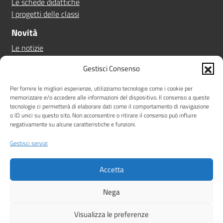
Le schede didattiche
I progetti delle classi
Novità
Le notizie
Le circolari
Gestisci Consenso
Calendario eventi
Albo online
Per fornire le migliori esperienze, utilizziamo tecnologie come i cookie per
memorizzare e/o accedere alle informazioni del dispositivo. Il consenso a queste
Pn 21/27
tecnologie ci permetterà di elaborare dati come il comportamento di navigazione
Ptof
o ID unici su questo sito. Non acconsentire o ritirare il consenso può influire
negativamente su alcune caratteristiche e funzioni.
Iscrizioni
Sicurezza
Gestisci servizi
Contatti
Accetta
Amministrazione Trasparente
Albo online
Privacy Policy
Note legali
Dichiarazione di accessibilità
Nega
Idea e progetto di Designers Italia
Visualizza le preferenze