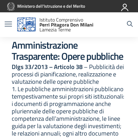
Vai ai contenuti
Vai al menu di navigazione
Vai al footer
Ministero dell'Istruzione e del Merito
Istituto Comprensivo
Perri Pitagora Don Milani
Lamezia Terme
Amministrazione
Trasparente:
Opere pubbliche
Dlgs 33/2013 – Articolo 38
– Pubblicità dei
processi di pianificazione, realizzazione e
valutazione delle opere pubbliche
1. Le pubbliche amministrazioni pubblicano
tempestivamente sui propri siti istituzionali:
i documenti di programmazione anche
pluriennale delle opere pubbliche di
competenza dell’amministrazione, le linee
guida per la valutazione degli investimenti;
le relazioni annuali; ogni altro documento