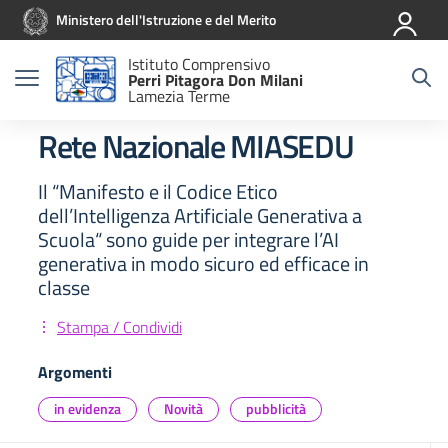
Vai ai contenuti
Vai al menu di navigazione
Vai al footer
Ministero dell'Istruzione e del Merito
Istituto Comprensivo
Perri Pitagora Don Milani
Lamezia Terme
Rete Nazionale MIASEDU
Il “Manifesto e il Codice Etico
dell’Intelligenza Artificiale Generativa a
Scuola“ sono guide per integrare l’AI
generativa in modo sicuro ed efficace in
classe
Stampa / Condividi
Argomenti
in evidenza
Novità
pubblicità