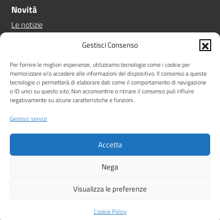
Novità
Le notizie
Le circolari
Gestisci Consenso
Calendario eventi
Albo online
Per fornire le migliori esperienze, utilizziamo tecnologie come i cookie per
memorizzare e/o accedere alle informazioni del dispositivo. Il consenso a queste
Pn 21/27
tecnologie ci permetterà di elaborare dati come il comportamento di navigazione
Ptof
o ID unici su questo sito. Non acconsentire o ritirare il consenso può influire
negativamente su alcune caratteristiche e funzioni.
Iscrizioni
Sicurezza
Gestisci servizi
Contatti
Accetta
Amministrazione Trasparente
Albo online
Privacy Policy
Note legali
Dichiarazione di accessibilità
Nega
Idea e progetto di Designers Italia
Visualizza le preferenze
Cookie Policy