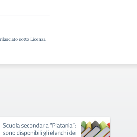
rilasciato sotto Licenza
Scuola secondaria “Platania”:
Scuo
sono disponibili gli elenchi dei
“Pita