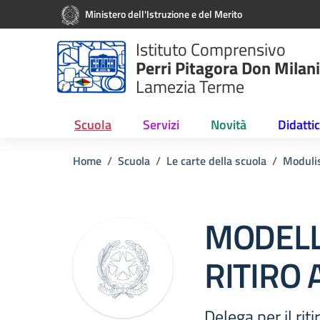
Vai ai contenuti
Vai al menu di navigazione
Vai al footer
Ministero dell'Istruzione e del Merito
Istituto Comprensivo
Perri Pitagora Don Milani
Lamezia Terme
Scuola
Servizi
Novità
Didatti
Home
Scuola
Le carte della scuola
Modulis
MODELL
RITIRO 
Delega per il rit