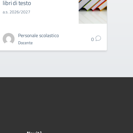
libri di testo
gli e
a.s. 2026/2027
a.s. 2
Personale scolastico
0
Docente