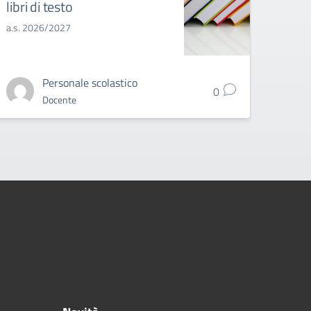
libri di testo
gli e
a.s. 2026/2027
a.s. 2
Personale scolastico
0
Docente