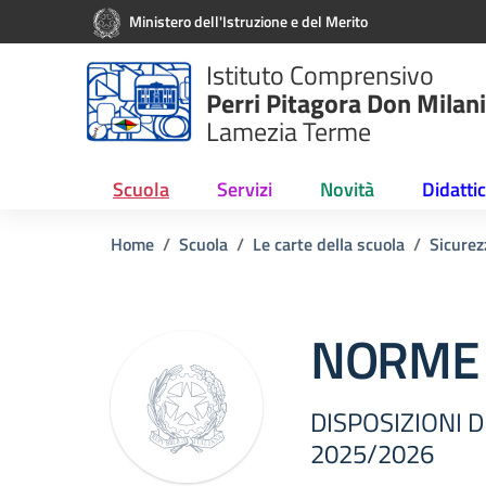
Vai ai contenuti
Vai al menu di navigazione
Vai al footer
Ministero dell'Istruzione e del Merito
Istituto Comprensivo
Perri Pitagora Don Milani
Lamezia Terme
Scuola
Servizi
Novità
Didatti
Home
Scuola
Le carte della scuola
Sicurez
NORME 
DISPOSIZIONI D
2025/2026