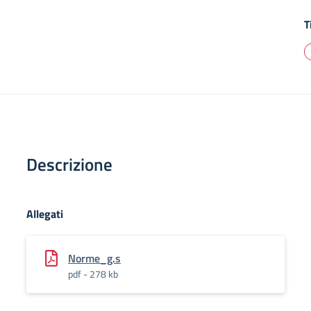
T
Descrizione
Allegati
Norme_g.s
pdf - 278 kb