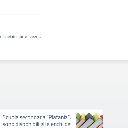
rilasciato sotto Licenza
Scuola secondaria “Platania”:
Scuo
sono disponibili gli elenchi dei
“Pita