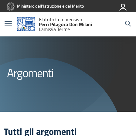
Vai ai contenuti
Vai al menu di navigazione
Vai al footer
Ministero dell'Istruzione e del Merito
Istituto Comprensivo
Perri Pitagora Don Milani
Lamezia Terme
Argomenti
Tutti gli argomenti