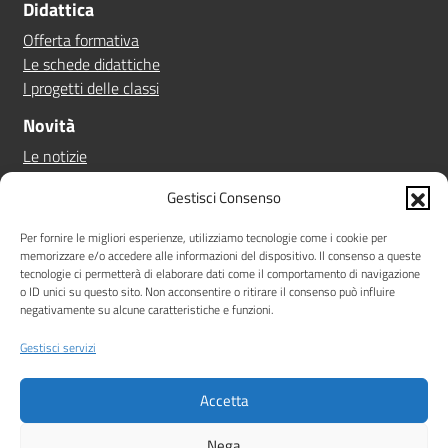
Didattica
Offerta formativa
Le schede didattiche
I progetti delle classi
Novità
Le notizie
Le circolari
Gestisci Consenso
Calendario eventi
Albo online
Per fornire le migliori esperienze, utilizziamo tecnologie come i cookie per
memorizzare e/o accedere alle informazioni del dispositivo. Il consenso a queste
Pn 21/27
tecnologie ci permetterà di elaborare dati come il comportamento di navigazione
Ptof
o ID unici su questo sito. Non acconsentire o ritirare il consenso può influire
negativamente su alcune caratteristiche e funzioni.
Iscrizioni
Sicurezza
Gestisci servizi
Contatti
Accetta
Amministrazione Trasparente
Albo online
Privacy Policy
Note legali
Dichiarazione di accessibilità
Nega