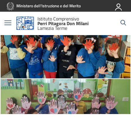
Vai ai contenuti
Vai al menu di navigazione
Vai al footer
Ministero dell'Istruzione e del Merito
Istituto Comprensivo
Perri Pitagora Don Milani
Lamezia Terme