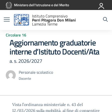
Vai ai contenuti
Vai al menu di navigazione
Vai al footer
Ministero dell'Istruzione e del Merito
Istituto Comprensivo
Perri Pitagora Don Milani
Lamezia Terme
Circolare 16
Aggiornamento graduatorie
interne d’Istituto Docenti/Ata
a. s. 2026/2027
Personale scolastico
Docente
Vista l’ordinanza ministeriale n. 43 del
12/03/2026 sulla mobilità, al fine di consentire