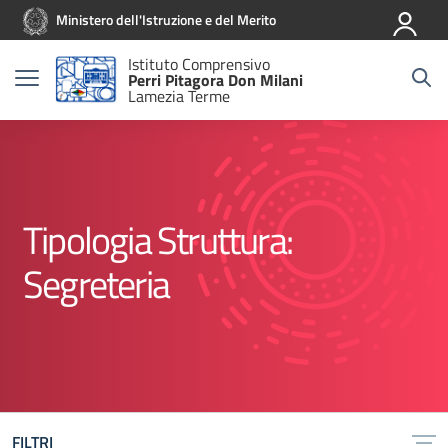
Vai ai contenuti
Vai al menu di navigazione
Vai al footer
Ministero dell'Istruzione e del Merito
Istituto Comprensivo
Perri Pitagora Don Milani
Lamezia Terme
Tipologia Struttura:
Segreteria
FILTRI