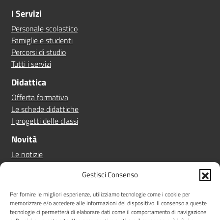
I Servizi
Personale scolastico
Famiglie e studenti
Percorsi di studio
Tutti i servizi
Didattica
Offerta formativa
Le schede didattiche
I progetti delle classi
Novità
Le notizie
Le circolari
Gestisci Consenso
Calendario eventi
Albo online
Per fornire le migliori esperienze, utilizziamo tecnologie come i cookie per
memorizzare e/o accedere alle informazioni del dispositivo. Il consenso a queste
Pn 21/27
tecnologie ci permetterà di elaborare dati come il comportamento di navigazione