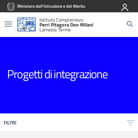
Vai ai contenuti
Vai al menu di navigazione
Vai al footer
Ministero dell'Istruzione e del Merito
Istituto Comprensivo
Perri Pitagora Don Milani
Lamezia Terme
Progetti di integrazione
FILTRI