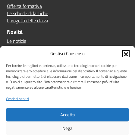
Offerta formativa
Le schede didattiche
I progetti delle classi
Novità
Le notizie
Le circolari
Gestisci Consenso
Calendario eventi
Albo online
Per fornire le migliori esperienze, utilizziamo tecnologie come i cookie per
memorizzare e/o accedere alle informazioni del dispositivo. Il consenso a queste
Pn 21/27
tecnologie ci permetterà di elaborare dati come il comportamento di navigazione
Ptof
o ID unici su questo sito. Non acconsentire o ritirare il consenso può influire
negativamente su alcune caratteristiche e funzioni.
Iscrizioni
Sicurezza
Gestisci servizi
Contatti
Accetta
Amministrazione Trasparente
Albo online
Privacy Policy
Note legali
Dichiarazione di accessibilità
Nega