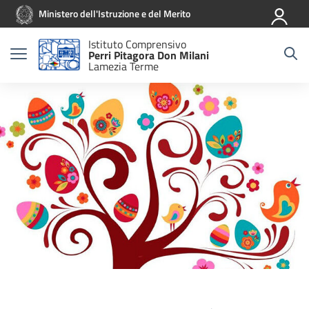
Vai ai contenuti
Vai al menu di navigazione
Vai al footer
Ministero dell'Istruzione e del Merito
Istituto Comprensivo
Perri Pitagora Don Milani
Lamezia Terme