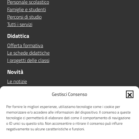
Personale scolastico
Famiglie e studenti
Percorsi di studio
Tutti i servizi
Didattica
Offerta formativa
Le schede didattiche
I progetti delle classi
Novità
Le notizie
Le circolari
Gestisci Consenso
Calendario eventi
Albo online
Per fornire le migliori esperienze, utilizziamo tecnologie come i cookie per
memorizzare e/o accedere alle informazioni del dispositivo. Il consenso a queste
Pn 21/27
tecnologie ci permetterà di elaborare dati come il comportamento di navigazione
Ptof
o ID unici su questo sito. Non acconsentire o ritirare il consenso può influire
negativamente su alcune caratteristiche e funzioni.
Iscrizioni
Sicurezza