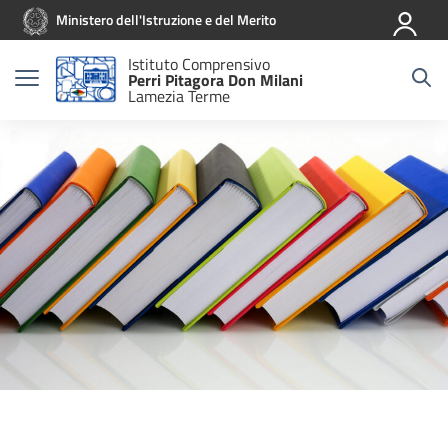
Vai ai contenuti
Vai al menu di navigazione
Vai al footer
Ministero dell'Istruzione e del Merito
Istituto Comprensivo
Perri Pitagora Don Milani
Lamezia Terme