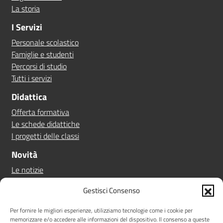
La storia
I Servizi
Personale scolastico
Famiglie e studenti
Percorsi di studio
Tutti i servizi
Didattica
Offerta formativa
Le schede didattiche
I progetti delle classi
Novità
Le notizie
Le circolari
Gestisci Consenso
Calendario eventi
Albo online
Per fornire le migliori esperienze, utilizziamo tecnologie come i cookie per
memorizzare e/o accedere alle informazioni del dispositivo. Il consenso a queste