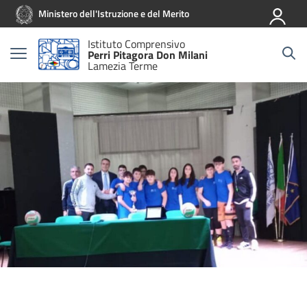
Vai ai contenuti
Vai al menu di navigazione
Vai al footer
Ministero dell'Istruzione e del Merito
Istituto Comprensivo
Perri Pitagora Don Milani
Lamezia Terme