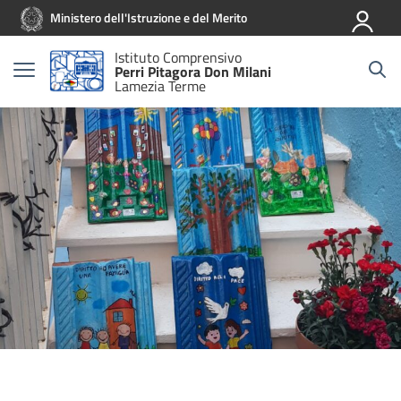
Vai ai contenuti
Vai al menu di navigazione
Vai al footer
Ministero dell'Istruzione e del Merito
Istituto Comprensivo
Perri Pitagora Don Milani
Lamezia Terme