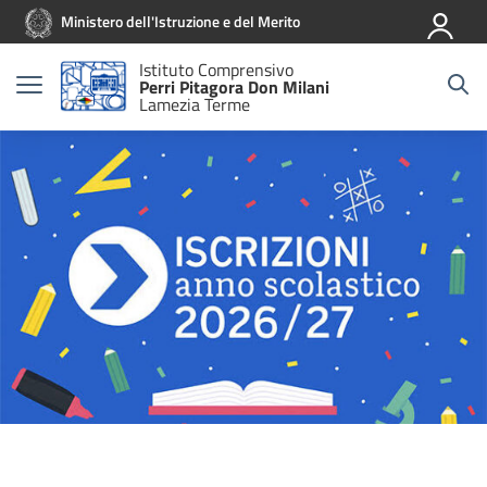
Vai ai contenuti
Vai al menu di navigazione
Vai al footer
Ministero dell'Istruzione e del Merito
Istituto Comprensivo
Perri Pitagora Don Milani
Lamezia Terme