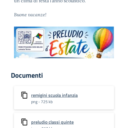
un clima di festa l’anno scolastico.
Buone vacanze!
Documenti
remigini scuola infanzia
png - 725 kb
preludio classi quinte