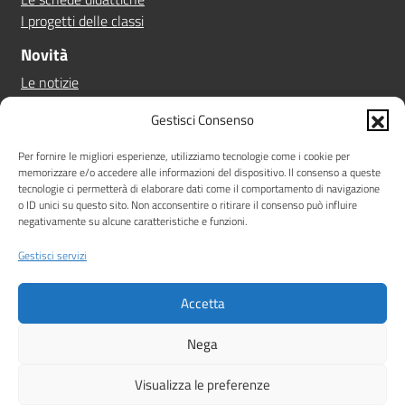
I progetti delle classi
Novità
Le notizie
Le circolari
Gestisci Consenso
Calendario eventi
Albo online
Per fornire le migliori esperienze, utilizziamo tecnologie come i cookie per
memorizzare e/o accedere alle informazioni del dispositivo. Il consenso a queste
Pn 21/27
tecnologie ci permetterà di elaborare dati come il comportamento di navigazione
Ptof
o ID unici su questo sito. Non acconsentire o ritirare il consenso può influire
negativamente su alcune caratteristiche e funzioni.
Iscrizioni
Sicurezza
Gestisci servizi
Contatti
Accetta
Amministrazione Trasparente
Albo online
Privacy Policy
Note legali
Dichiarazione di accessibilità
Nega
Idea e progetto di Designers Italia
Visualizza le preferenze