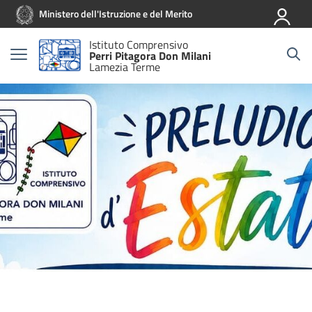
Vai ai contenuti
Vai al menu di navigazione
Vai al footer
Ministero dell'Istruzione e del Merito
Istituto Comprensivo
Perri Pitagora Don Milani
Lamezia Terme