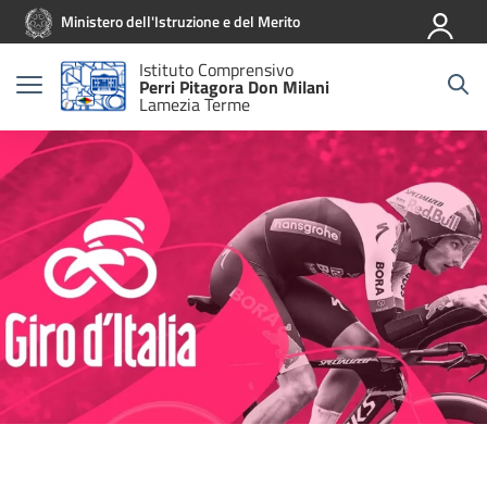
Vai ai contenuti
Vai al menu di navigazione
Vai al footer
Ministero dell'Istruzione e del Merito
Istituto Comprensivo
Perri Pitagora Don Milani
Lamezia Terme