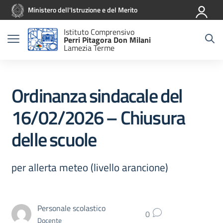
Vai ai contenuti
Vai al menu di navigazione
Vai al footer
Ministero dell'Istruzione e del Merito
Istituto Comprensivo
Perri Pitagora Don Milani
Lamezia Terme
Ordinanza sindacale del
16/02/2026 – Chiusura
delle scuole
per allerta meteo (livello arancione)
Personale scolastico
0
Docente