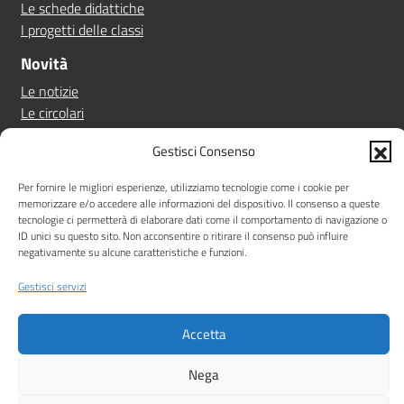
Le schede didattiche
I progetti delle classi
Novità
Le notizie
Le circolari
Calendario eventi
Gestisci Consenso
Albo online
Per fornire le migliori esperienze, utilizziamo tecnologie come i cookie per
Pn 21/27
memorizzare e/o accedere alle informazioni del dispositivo. Il consenso a queste
Ptof
tecnologie ci permetterà di elaborare dati come il comportamento di navigazione o
Iscrizioni
ID unici su questo sito. Non acconsentire o ritirare il consenso può influire
negativamente su alcune caratteristiche e funzioni.
Sicurezza
Contatti
Gestisci servizi
Amministrazione Trasparente
Albo online
Privacy Policy
Accetta
Note legali
Dichiarazione di accessibilità
Nega
Idea e progetto di Designers Italia