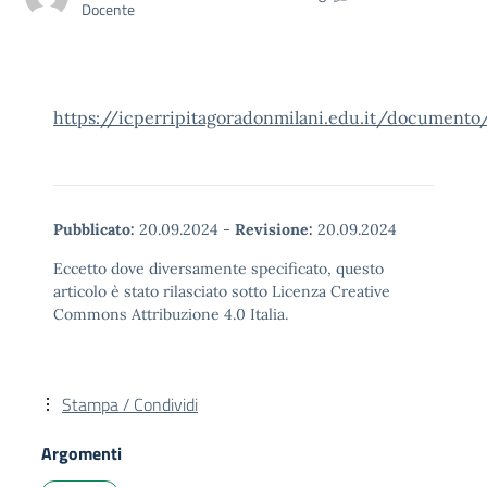
Docente
https://icperripitagoradonmilani.edu.it/documento
Pubblicato:
20.09.2024
-
Revisione:
20.09.2024
Eccetto dove diversamente specificato, questo
articolo è stato rilasciato sotto Licenza Creative
Commons Attribuzione 4.0 Italia.
Stampa / Condividi
Argomenti