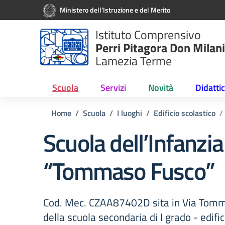
Vai ai contenuti
Vai al menu di navigazione
Vai al footer
Ministero dell'Istruzione e del Merito
Istituto Comprensivo
Perri Pitagora Don Milani
Lamezia Terme
Scuola
Servizi
Novità
Didatti
Home
Scuola
I luoghi
Edificio scolastico
Scuola dell’Infanzia
“Tommaso Fusco”
Cod. Mec. CZAA87402D sita in Via Tomma
della scuola secondaria di I grado - edific