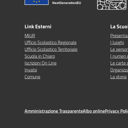
Link Esterni
La Scuo
MIUR
Presenta
Ufficio Scolastico Regionale
I luoghi
Ufficio Scolastico Territoriale
Le perso
Scuola in Chiaro
I numeri 
Iscrizioni On Line
Le carte 
Invalsi
Organizz
Comune
La storia
Amministrazione Trasparente
Albo online
Privacy Poli