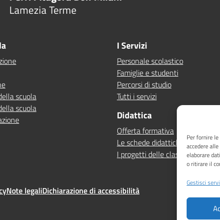
Lamezia Terme
la
I Servizi
zione
Personale scolastico
Famiglie e studenti
ne
Percorsi di studio
della scuola
Tutti i servizi
della scuola
Didattica
azione
Offerta formativa
Per fornire l
Le schede didattiche
accedere alle
I progetti delle classi
elaborare dat
o ritirare il 
Gestisci servi
cy
Note legali
Dichiarazione di accessibilità
Ac