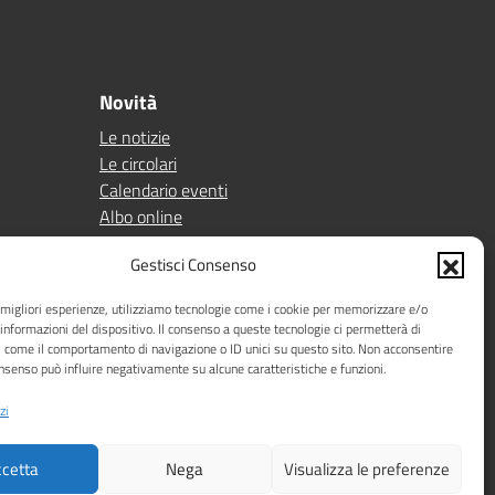
Novità
Le notizie
Le circolari
Calendario eventi
Albo online
Pn 21/27
Gestisci Consenso
Ptof
e migliori esperienze, utilizziamo tecnologie come i cookie per memorizzare e/o
Iscrizioni
 informazioni del dispositivo. Il consenso a queste tecnologie ci permetterà di
Sicurezza
i come il comportamento di navigazione o ID unici su questo sito. Non acconsentire
Contatti
consenso può influire negativamente su alcune caratteristiche e funzioni.
zi
cetta
Nega
Visualizza le preferenze
Idea e progetto di Designers Italia