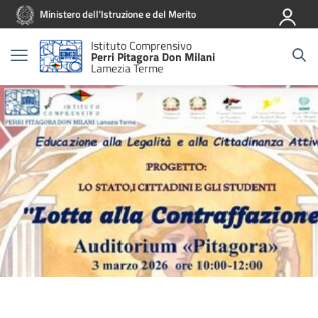
Vai ai contenuti
Vai al menu di navigazione
Vai al footer
Ministero dell'Istruzione e del Merito
Istituto Comprensivo
Perri Pitagora Don Milani
Lamezia Terme