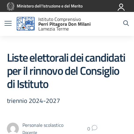
Vai ai contenuti
Vai al menu di navigazione
Vai al footer
Ministero dell'Istruzione e del Merito
Istituto Comprensivo
Perri Pitagora Don Milani
Lamezia Terme
Liste elettorali dei candidati
per il rinnovo del Consiglio
di Istituto
triennio 2024-2027
Personale scolastico
0
Docente